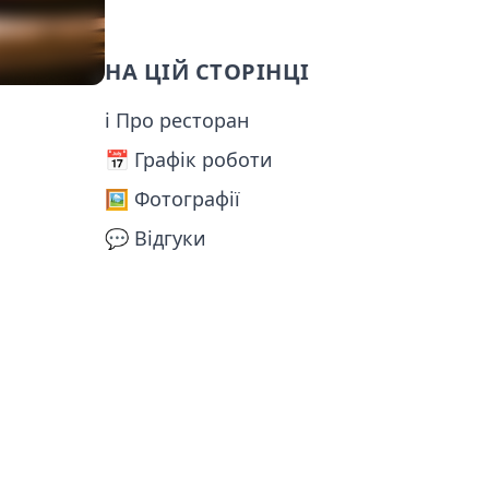
НА ЦІЙ СТОРІНЦІ
ℹ Про ресторан
📅️ Графік роботи
🖼️ Фотографії
💬 Відгуки