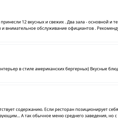
 принесли 12 вкусных и свежих . Два зала - основной и те
 и внимательное обслуживание официантов . Рекоменд
интерьер в стиле американских бергерных) Вкусные блюд
тствует содержанию. Если ресторан позиционирует себ
вующим... А так обычное меню среднего заведения, но с