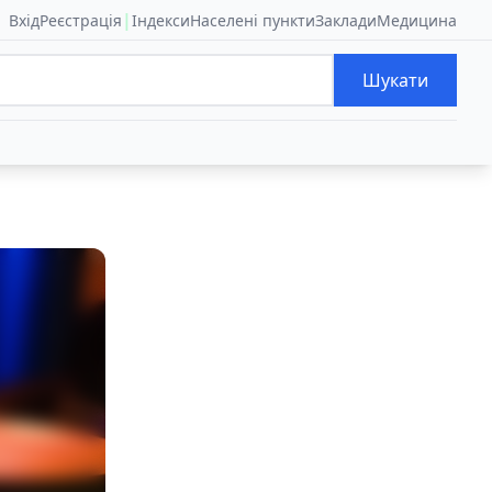
|
Вхід
Реєстрація
Індекси
Населені пункти
Заклади
Медицина
Шукати