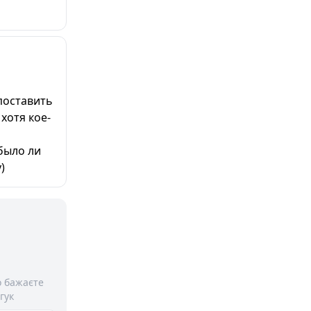
поставить
хотя кое-
было ли
)
о бажаєте
гук