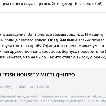
бщем ничего выдающегося. Хотя десерт был неплохой)
то заведение. Вот прям все звезды сошлись. И машину 
и солнце светило вовсю. Обед был выше всяких похвал, 
скнули взять на пробу. Официанты очень милые, умеют
ечная дружественная атмосфера. Вернусь проверить не 
аки кажется, что не было. Так что ставлю высокую оценку
"FISH HOUSE" У МІСТІ ДНІПРО
Ім'я буде опубліковано на сайті
Ваш email не буде опублікований на сайті, заповніть email, якщ
отримувати повідомлення про відповіді адміністрації на Ваш від