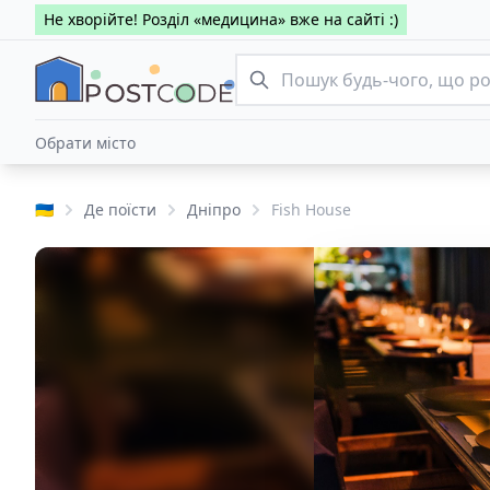
Не хворійте! Розділ «медицина» вже на сайті :)
Обрати місто
🇺🇦
Де поїсти
Дніпро
Fish House