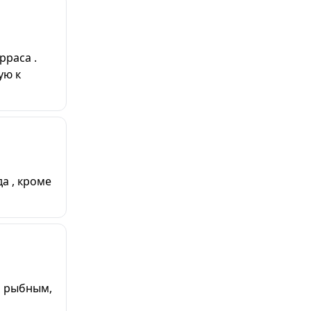
рраса .
ую к
а , кроме
я рыбным,