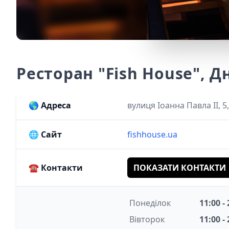
Ресторан "Fish House", Д
🌎
Адреса
вулиця Іоанна Павла II, 5
🌐
Сайт
fishhouse.ua
☎️
Контакти
ПОКАЗАТИ КОНТАКТИ
Понеділок
11:00 -
Вівторок
11:00 -