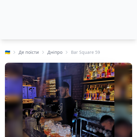
🇺🇦
Де поїсти
Дніпро
Bar Square 59