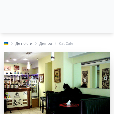
🇺🇦
Де поїсти
Дніпро
Cat Cafe