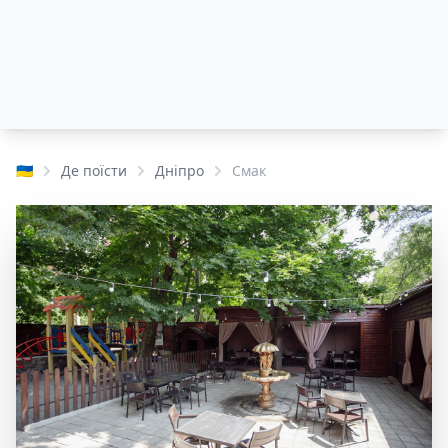
🇺🇦
Де поїсти
Дніпро
Смак