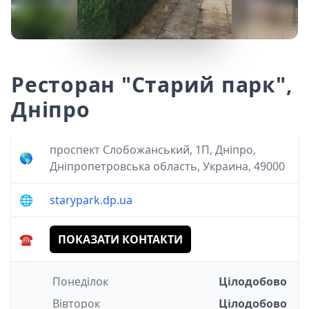
Ресторан "Старий парк",
Дніпро
проспект Слобожанський, 1П, Дніпро,
🌎
Дніпропетровська область, Украина, 49000
🌐
starypark.dp.ua
☎️
ПОКАЗАТИ КОНТАКТИ
Понеділок
Цілодобово
Вівторок
Цілодобово