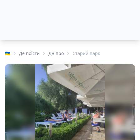
🇺🇦
Де поїсти
Дніпро
Старий парк