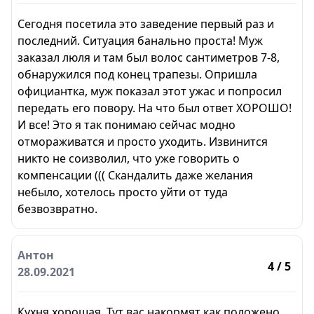
Сегодня посетила это заведение первый раз и
последний. Ситуация банально проста! Муж
заказал люля и там был волос сантиметров 7-8,
обнаружился под конец трапезы. Опришла
официантка, муж показал этот ужас и попросил
передать его повору. На что был ответ ХОРОШО!
И все! Это я так понимаю сейчас модно
отмораживатся и просто уходить. Извинится
никто не соизволил, что уже говорить о
компенсации ((( Скандалить даже желания
небыло, хотелось просто уйти от туда
безвозвратно.
Антон
4
/ 5
28.09.2021
Кухня хорошая. Тут вас накормят как положено.