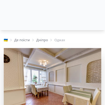
🇺🇦
Де поїсти
Дніпро
Оджах