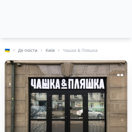
🇺🇦
Де поїсти
Київ
Чашка & Пляшка