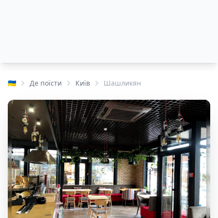
🇺🇦
Де поїсти
Київ
Шашликян