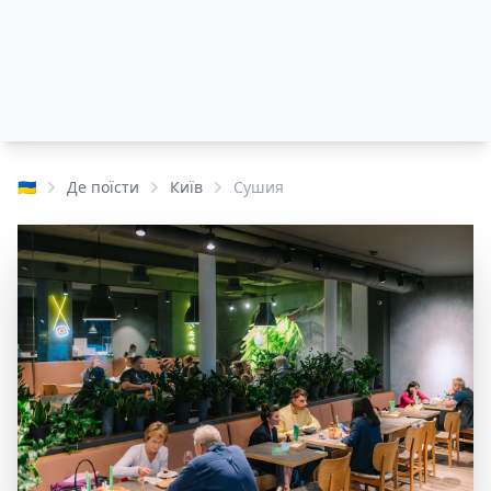
🇺🇦
Де поїсти
Київ
Сушия