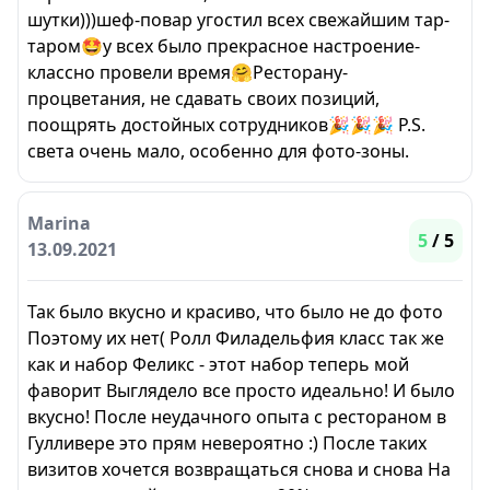
шутки)))шеф-повар угостил всех свежайшим тар-
таром🤩у всех было прекрасное настроение-
классно провели время🤗Ресторану-
процветания, не сдавать своих позиций,
поощрять достойных сотрудников🎉🎉🎉 P.S.
света очень мало, особенно для фото-зоны.
Marina
5
/ 5
13.09.2021
Так было вкусно и красиво, что было не до фото
Поэтому их нет( Ролл Филадельфия класс так же
как и набор Феликс - этот набор теперь мой
фаворит Выглядело все просто идеально! И было
вкусно! После неудачного опыта с рестораном в
Гулливере это прям невероятно :) После таких
визитов хочется возвращаться снова и снова На