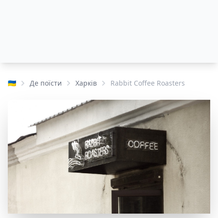
🇺🇦
Де поїсти
Харків
Rabbit Coffee Roasters