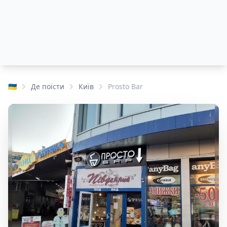
🇺🇦
Де поїсти
Київ
Prosto Bar