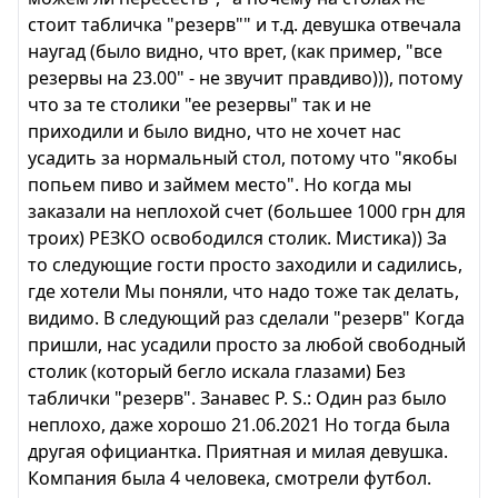
стоит табличка "резерв"" и т.д. девушка отвечала
наугад (было видно, что врет, (как пример, "все
резервы на 23.00" - не звучит правдиво))), потому
что за те столики "ее резервы" так и не
приходили и было видно, что не хочет нас
усадить за нормальный стол, потому что "якобы
попьем пиво и займем место". Но когда мы
заказали на неплохой счет (большее 1000 грн для
троих) РЕЗКО освободился столик. Мистика)) За
то следующие гости просто заходили и садились,
где хотели Мы поняли, что надо тоже так делать,
видимо. В следующий раз сделали "резерв" Когда
пришли, нас усадили просто за любой свободный
столик (который бегло искала глазами) Без
таблички "резерв". Занавес P. S.: Один раз было
неплохо, даже хорошо 21.06.2021 Но тогда была
другая официантка. Приятная и милая девушка.
Компания была 4 человека, смотрели футбол.