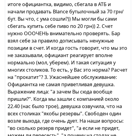
итоге официантка, видимо, сбегала в АТБ и
начали продавать Blance бутылочный за 70 грн/
бут. Вы что, с ума сошли?)) Мы могли бы сами
сбегать купить себе пиво по 20 грн)) 2. Счет
нужно ОООЧЕНЬ внимательно проверять. Бар
взял себе за правило дописывать ненужные
позиции в счет. И когда гость говорит, что мы это
не заказывали, официант реагирует вполне
нормально (мол, уберем). И такая ситуация у
многих столиков. То есть, у Вас это норма? Расчет
на "прокатит"? 3. Ужаснейшее обслуживание:
Официантка не самая приветливая девушка.
Выражение лица: "а зачем Вы сюда вообще
пришли?". Когда мы зашли с компанией около
22.40 (нас было трое), девушка озвучила, что на
всех столиках "якобы резервы". Свободен один
возле выхода, где очень дует. На наши вопросы:
"во сколько резерв придет", "а если не придет,
можем ли пересесть", "а почему на столах не