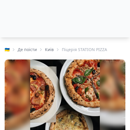
🇺🇦
Де поїсти
Київ
Піцерія STATION PIZZA