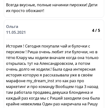
Всегда вкусные, полные начинки пирожки! Дети
их просто обожают!
Ольга
4
/ 5
11.05.2021
История ! Сегодня покупали чай и булочки с
персиком ! Риша очень любит эти булочки, но в
тётю Клару мы ходили вначале когда она только
открылась тут на Александровском, а потом
очень долго не ходили.! Была одна интересная
история которую я рассказывала уже в своём
марафоне my_dream_inst это как раз про
маркетинг и про команду Вообщем года 3 назад
там работала продавец девушка блондинка и
каждый раз когда мы с Ришей заходили она была
крайне невежлива Один раз накричала на Ришу