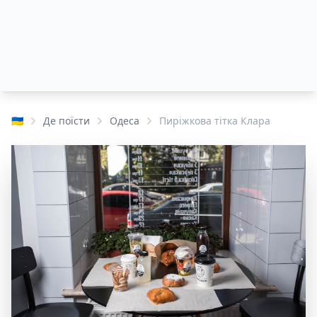
🇺🇦
Де поїсти
Одеса
Пиріжкова тітка Клара