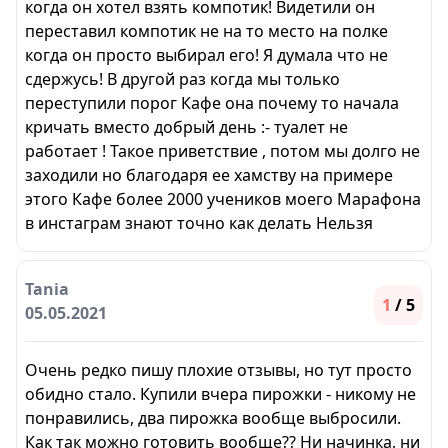
когда он хотел взять компотик! Видетили он
переставил компотик не на то место на полке
когда он просто выбирал его! Я думала что не
сдержусь! В другой раз когда мы только
переступили порог Кафе она почему то начала
кричать вместо добрый день :- туалет не
работает ! Такое приветствие , потом мы долго не
заходили но благодаря ее хамству на примере
этого Кафе более 2000 учеников моего Марафона
в инстаграм знают точно как делать Нельзя
Tania
1
/ 5
05.05.2021
Очень редко пишу плохие отзывы, но тут просто
обидно стало. Купили вчера пирожки - никому не
понравились, два пирожка вообще выбросили.
Как так можно готовить вообще?? Ни начинка, ни