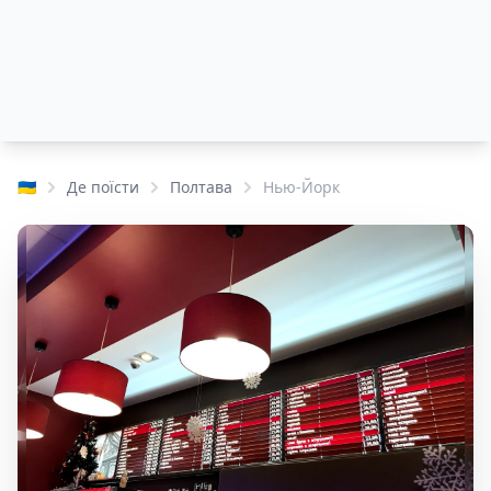
🇺🇦
Де поїсти
Полтава
Нью-Йорк