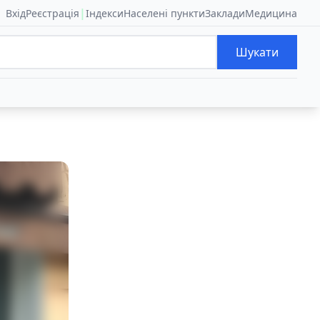
|
Вхід
Реєстрація
Індекси
Населені пункти
Заклади
Медицина
Шукати