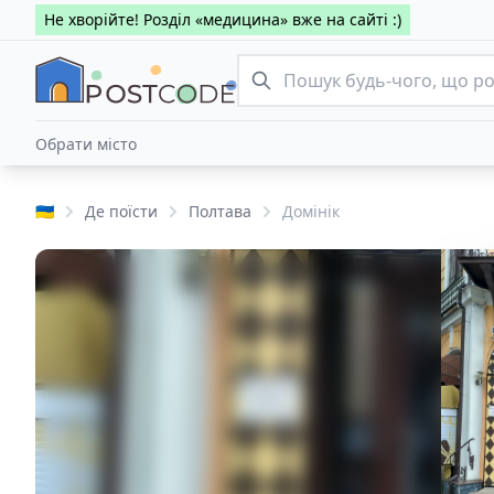
Не хворійте! Розділ «медицина» вже на сайті :)
Обрати місто
🇺🇦
Де поїсти
Полтава
Домінік