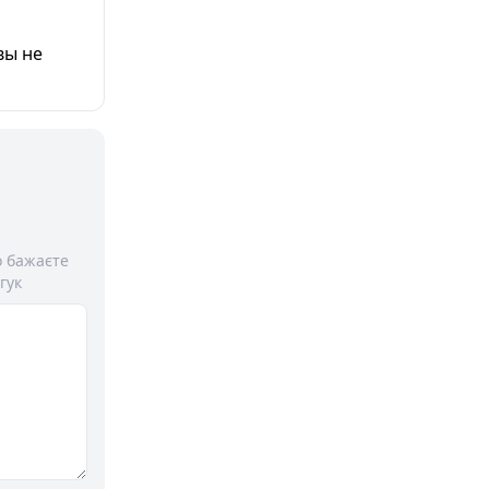
вы не
о бажаєте
гук