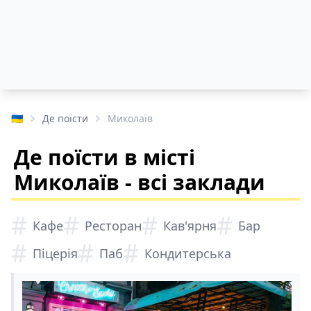
🇺🇦
Де поїсти
Миколаїв
Де поїсти в місті
Миколаїв - всі заклади
#
#
#
#
Кафе
Ресторан
Кав'ярня
Бар
#
#
#
Піцерія
Паб
Кондитерська