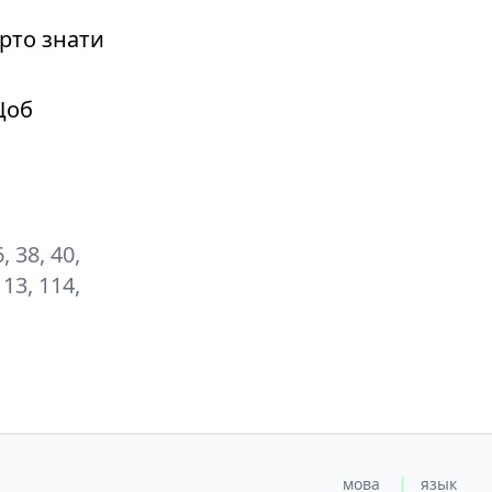
рто знати
Щоб
6, 38, 40,
113, 114,
|
мова
язык