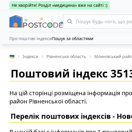
Не хворійте! Розділ «медицина» вже на сайті :)
Про поштові індекси
Пошук за областями
🇺🇦
Індекси
Рівненська область
Млинівський рай
Поштовий індекс 3513
На цій сторінці розміщена інформація пр
район Рівненської області.
Перелік поштових індексів - Но
В нашій базі є інформація про 1 поштовий