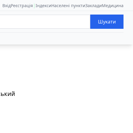
|
Вхід
Реєстрація
Індекси
Населені пункти
Заклади
Медицина
Шукати
ський