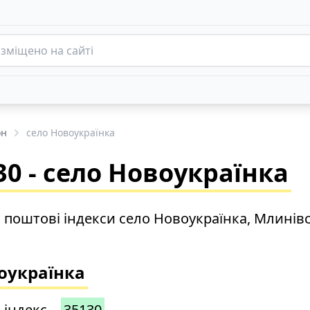
он
село Новоукраїнка
0 - село Новоукраїнка
о поштові індекси село Новоукраїнка, Млинів
воукраїнка
 індекс –
35130