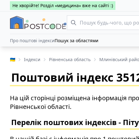
Не хворійте! Розділ «медицина» вже на сайті :)
Про поштові індекси
Пошук за областями
🇺🇦
Індекси
Рівненська область
Млинівський рай
Поштовий індекс 3512
На цій сторінці розміщена інформація пр
Рівненської області.
Перелік поштових індексів - Піт
В нашій базі є інформація про 1 поштовий