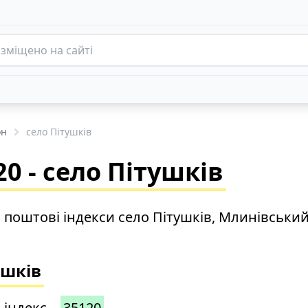
он
село Пітушків
0 - село Пітушків
о поштові індекси село Пітушків, Млинівськи
ушків
 індекс –
35120