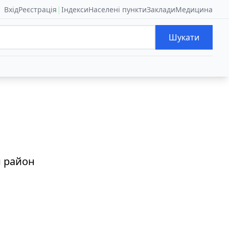
|
Вхід
Реєстрація
Індекси
Населені пункти
Заклади
Медицина
Шукати
й район