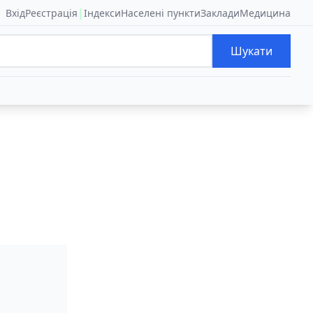
|
Вхід
Реєстрація
Індекси
Населені пункти
Заклади
Медицина
Шукати