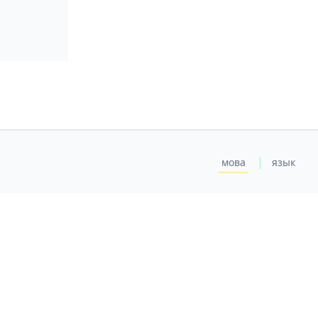
|
мова
язык