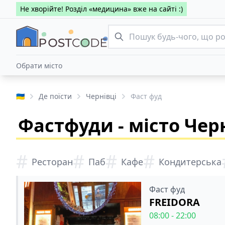
Не хворійте! Розділ «медицина» вже на сайті :)
Обрати місто
🇺🇦
Де поїсти
Чернівці
Фаст фуд
Фастфуди - місто Чер
#
#
#
#
Ресторан
Паб
Кафе
Кондитерська
Фаст фуд
FREIDORA
08:00 - 22:00