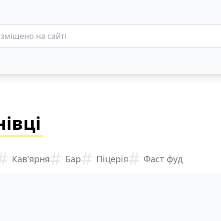
нівці
#
#
#
#
Кав'ярня
Бар
Піцерія
Фаст фуд