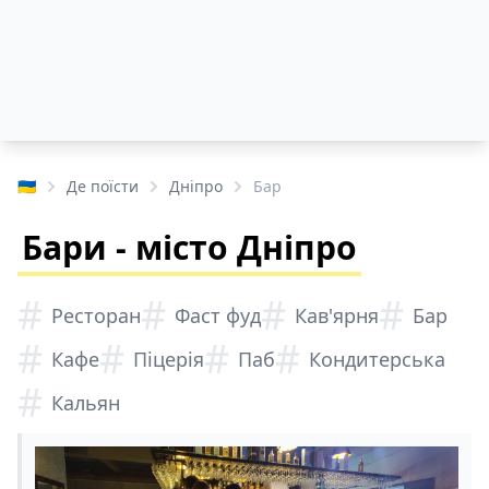
🇺🇦
Де поїсти
Дніпро
Бар
Бари - місто Дніпро
#
#
#
#
Ресторан
Фаст фуд
Кав'ярня
Бар
#
#
#
#
Кафе
Піцерія
Паб
Кондитерська
#
Кальян