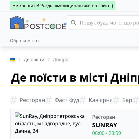
Не хворійте! Розділ «медицина» вже на сайті :)
Обрати місто
🇺🇦
Де поїсти
Дніпро
Де поїсти в місті Дніп
#
#
#
#
Ресторан
Фаст фуд
Кав'ярня
Бар
Ресторан
SUNRAY
00:00 - 23:59