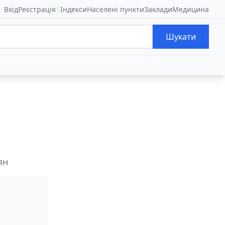
|
Вхід
Реєстрація
Індекси
Населені пункти
Заклади
Медицина
Шукати
ян