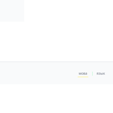
|
мова
язык