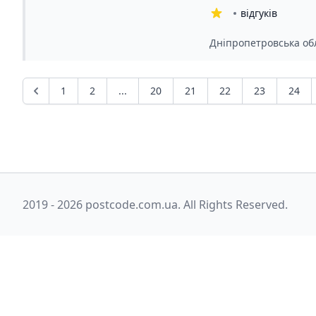
відгуків
Дніпропетровська обл
1
2
...
20
21
22
23
24
2019 - 2026 postcode.com.ua. All Rights Reserved.