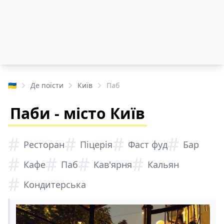
🇺🇦
Де поїсти
Київ
Паб
Паби - місто Київ
#
#
#
#
Ресторан
Піцерія
Фаст фуд
Бар
#
#
#
#
Кафе
Паб
Кав'ярня
Кальян
#
Кондитерська