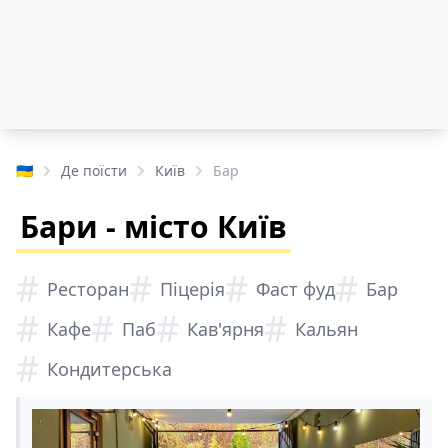
🇺🇦
Де поїсти
Київ
Бар
Бари - місто Київ
#
#
#
#
Ресторан
Піцерія
Фаст фуд
Бар
#
#
#
#
Кафе
Паб
Кав'ярня
Кальян
#
Кондитерська