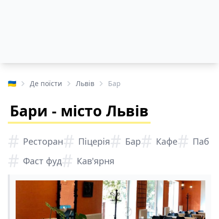
🇺🇦
Де поїсти
Львів
Бар
Бари - місто Львів
#
#
#
#
#
Ресторан
Піцерія
Бар
Кафе
Паб
#
#
Фаст фуд
Кав'ярня