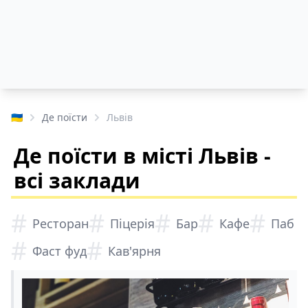
🇺🇦
Де поїсти
Львів
Де поїсти в місті Львів -
всі заклади
#
#
#
#
#
Ресторан
Піцерія
Бар
Кафе
Паб
#
#
Фаст фуд
Кав'ярня