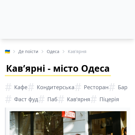
🇺🇦
Де поїсти
Одеса
Кав'ярня
Кавʼярні - місто Одеса
#
#
#
#
Кафе
Кондитерська
Ресторан
Бар
#
#
#
#
Фаст фуд
Паб
Кав'ярня
Піцерія